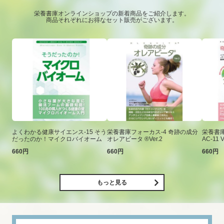
栄養書庫オンラインショップの新着商品をご紹介します。
商品それぞれにお得なセット販売がございます。
よくわかる健康サイエンス-15 そう
栄養書庫フォーカス-4 奇跡の成分
栄養書庫
だったのか！マイクロバイオーム
オレアビータ ®Ver.2
AC-11 V
660円
660円
660円
もっと見る