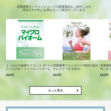
栄養書庫オンラインショップの新着商品をご紹介します。
商品それぞれにお得なセット販売がございます。
よくわかる健康サイエンス-15 そう
栄養書庫フォーカス-4 奇跡の成分
栄養書庫
だったのか！マイクロバイオーム
オレアビータ ®Ver.2
AC-11 V
660円
660円
660円
もっと見る