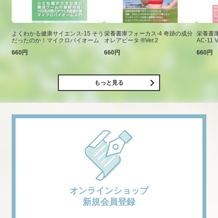
よくわかる健康サイエンス-15 そう
栄養書庫フォーカス-4 奇跡の成分
栄養書庫
だったのか！マイクロバイオーム
オレアビータ ®Ver.2
AC-11 V
660円
660円
660円
もっと見る
オンラインショップ
新規会員登録