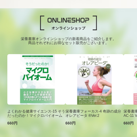
栄養書庫オンラインショップの新着商品をご紹介します。
商品それぞれにお得なセット販売がございます。
よくわかる健康サイエンス-15 そう
栄養書庫フォーカス-4 奇跡の成分
栄養書庫
だったのか！マイクロバイオーム
オレアビータ ®Ver.2
AC-11 V
660円
660円
660円