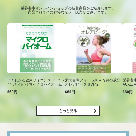
栄養書庫オンラインショップの新着商品をご紹介します。
商品それぞれにお得なセット販売がございます。
よくわかる健康サイエンス-15 そう
栄養書庫フォーカス-4 奇跡の成分
栄養書庫
だったのか！マイクロバイオーム
オレアビータ ®Ver.2
AC-11 V
660円
660円
660円
もっと見る