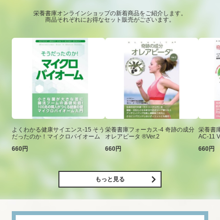
栄養書庫オンラインショップの新着商品をご紹介します。
商品それぞれにお得なセット販売がございます。
よくわかる健康サイエンス-15 そう
栄養書庫フォーカス-4 奇跡の成分
栄養書庫
だったのか！マイクロバイオーム
オレアビータ ®Ver.2
AC-11 V
660円
660円
660円
もっと見る