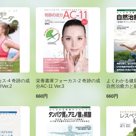
ス-4 奇跡の成
栄養書庫フォーカス-2 奇跡の成
よくわかる健康
er.2
分AC-11 Ver.3
自然治癒力と
660円
660円