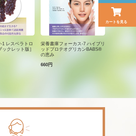
カートを見る
brary-1 レスベラトロ
栄養書庫フォーカス-7 ハイブリ
ブックレット版］
ッドプロテオグリカンBABS®
の恵み
660円