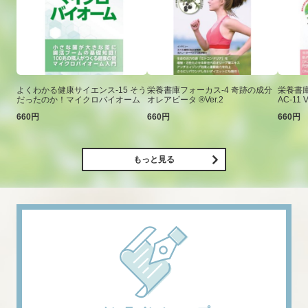
よくわかる健康サイエンス-15 そう
栄養書庫フォーカス-4 奇跡の成分
栄養書庫
だったのか！マイクロバイオーム
オレアビータ ®Ver.2
AC-11 V
660円
660円
660円
もっと見る