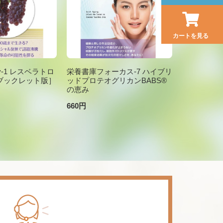
カートを見る
brary-1 レスベラトロ
栄養書庫フォーカス-7 ハイブリ
ブックレット版］
ッドプロテオグリカンBABS®
の恵み
660円