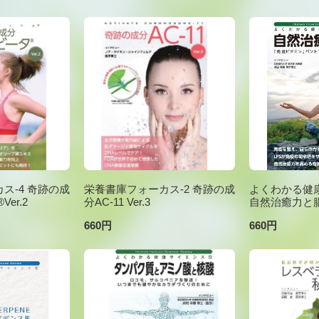
ス-4 奇跡の成
栄養書庫フォーカス-2 奇跡の成
よくわかる健康
er.2
分AC-11 Ver.3
自然治癒力と
660円
660円