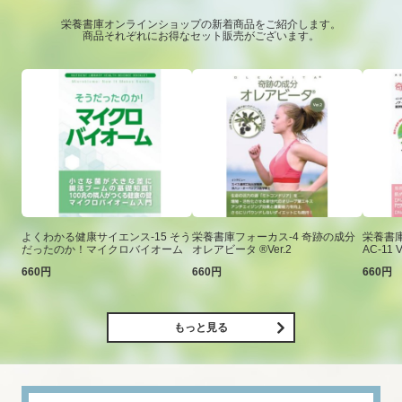
栄養書庫オンラインショップの新着商品をご紹介します。
商品それぞれにお得なセット販売がございます。
よくわかる健康サイエンス-15 そう
栄養書庫フォーカス-4 奇跡の成分
栄養書庫
だったのか！マイクロバイオーム
オレアビータ ®Ver.2
AC-11 V
660円
660円
660円
もっと見る