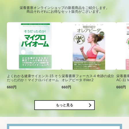
栄養書庫オンラインショップの新着商品をご紹介します。
商品それぞれにお得なセット販売がございます。
よくわかる健康サイエンス-15 そう
栄養書庫フォーカス-4 奇跡の成分
栄養書庫
だったのか！マイクロバイオーム
オレアビータ ®Ver.2
AC-11 V
660円
660円
660円
もっと見る