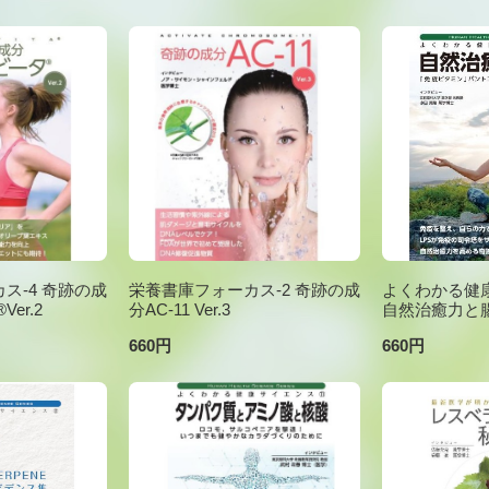
ス-4 奇跡の成
栄養書庫フォーカス-2 奇跡の成
よくわかる健康
er.2
分AC-11 Ver.3
自然治癒力と
660円
660円