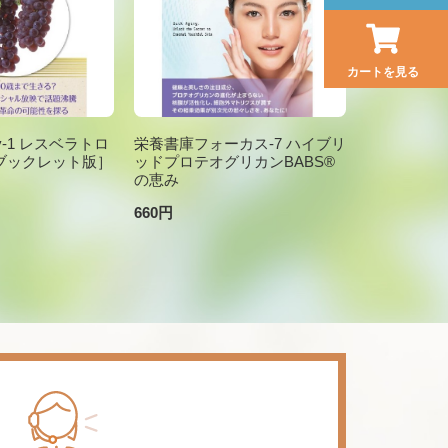
カートを見る
brary-1 レスベラトロ
栄養書庫フォーカス-7 ハイブリ
ブックレット版］
ッドプロテオグリカンBABS®
の恵み
660円