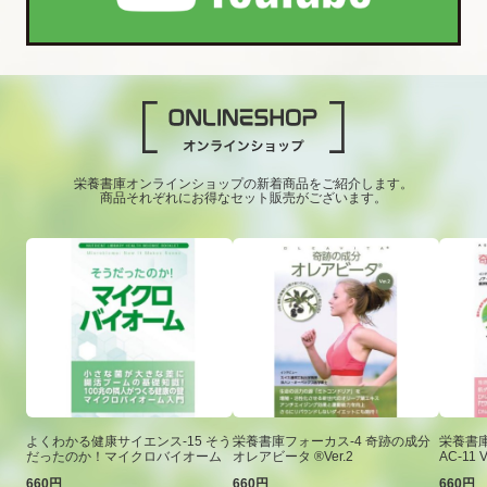
栄養書庫オンラインショップの新着商品をご紹介します。
商品それぞれにお得なセット販売がございます。
よくわかる健康サイエンス-15 そう
栄養書庫フォーカス-4 奇跡の成分
栄養書庫
だったのか！マイクロバイオーム
オレアビータ ®Ver.2
AC-11 V
660円
660円
660円