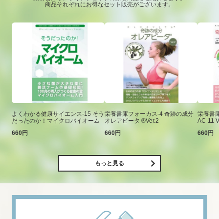
商品それぞれにお得なセット販売がございます。
よくわかる健康サイエンス-15 そう
栄養書庫フォーカス-4 奇跡の成分
栄養書庫
だったのか！マイクロバイオーム
オレアビータ ®Ver.2
AC-11 V
660円
660円
660円
もっと見る