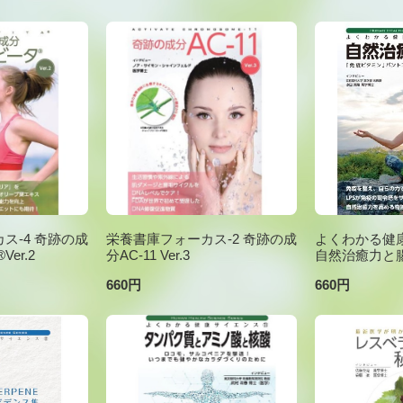
ス-4 奇跡の成
栄養書庫フォーカス-2 奇跡の成
よくわかる健康
er.2
分AC-11 Ver.3
自然治癒力と
660円
660円