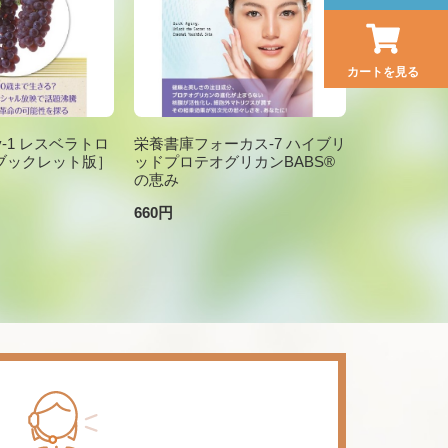
カートを見る
brary-1 レスベラトロ
栄養書庫フォーカス-7 ハイブリ
ブックレット版］
ッドプロテオグリカンBABS®
の恵み
660円