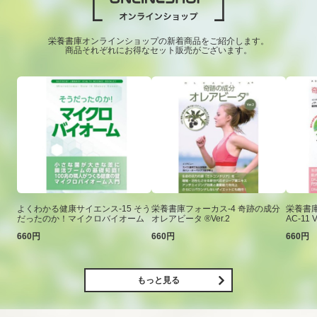
栄養書庫オンラインショップの新着商品をご紹介します。
商品それぞれにお得なセット販売がございます。
よくわかる健康サイエンス-15 そう
栄養書庫フォーカス-4 奇跡の成分
栄養書庫
だったのか！マイクロバイオーム
オレアビータ ®Ver.2
AC-11 V
660円
660円
660円
もっと見る