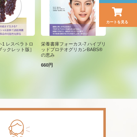
カートを見る
brary-1 レスベラトロ
栄養書庫フォーカス-7 ハイブリ
ブックレット版］
ッドプロテオグリカンBABS®
の恵み
660円