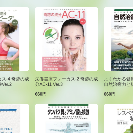
ス-4 奇跡の成
栄養書庫フォーカス-2 奇跡の成
よくわかる健康
er.2
分AC-11 Ver.3
自然治癒力と
660円
660円