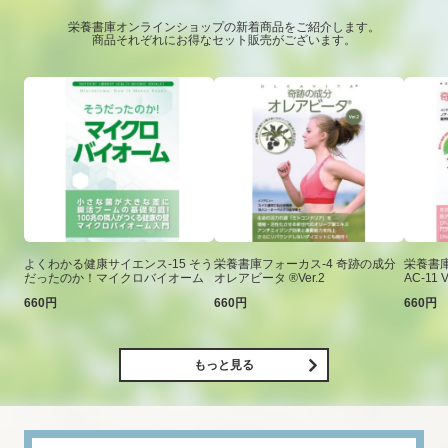
栄養書庫オンラインショップの新着商品をご紹介します。
商品それぞれにお得なセット販売がございます。
よくわかる健康サイエンス-15 そう
栄養書庫フォーカス-4 奇跡の成分
栄養書庫
だったのか！マイクロバイオーム
オレアビータ ®Ver.2
AC-11 V
660円
660円
660円
もっと見る