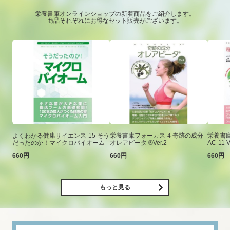
栄養書庫オンラインショップの新着商品をご紹介します。
商品それぞれにお得なセット販売がございます。
よくわかる健康サイエンス-15 そう
栄養書庫フォーカス-4 奇跡の成分
栄養書庫
だったのか！マイクロバイオーム
オレアビータ ®Ver.2
AC-11 V
660円
660円
660円
もっと見る