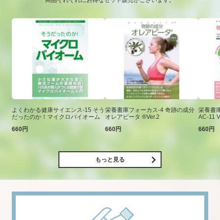
商品それぞれにお得なセット販売がございます。
よくわかる健康サイエンス-15 そう
栄養書庫フォーカス-4 奇跡の成分
栄養書庫
だったのか！マイクロバイオーム
オレアビータ ®Ver.2
AC-11 V
660円
660円
660円
もっと見る