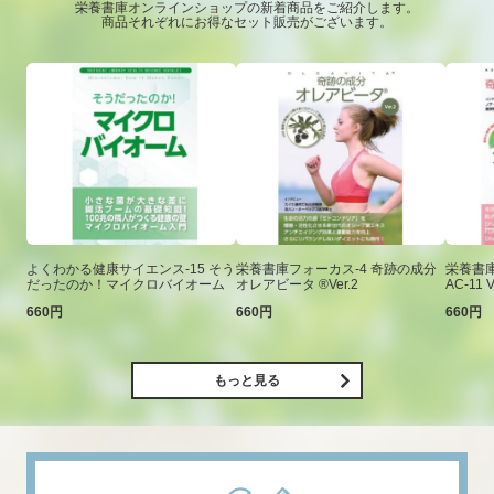
栄養書庫オンラインショップの新着商品をご紹介します。
商品それぞれにお得なセット販売がございます。
よくわかる健康サイエンス-15 そう
栄養書庫フォーカス-4 奇跡の成分
栄養書庫
だったのか！マイクロバイオーム
オレアビータ ®Ver.2
AC-11 V
660円
660円
660円
もっと見る