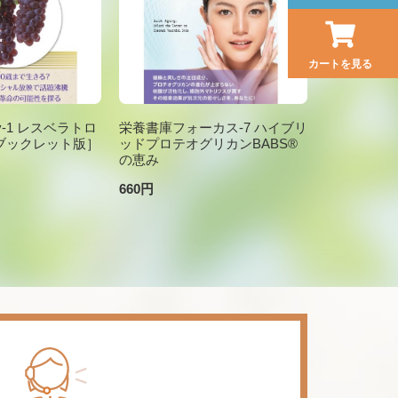
カートを見る
brary-1 レスベラトロ
栄養書庫フォーカス-7 ハイブリ
ブックレット版］
ッドプロテオグリカンBABS®
の恵み
660円