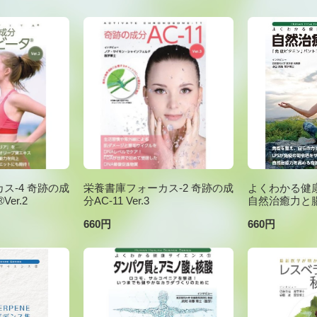
ス-4 奇跡の成
栄養書庫フォーカス-2 奇跡の成
よくわかる健康
er.2
分AC-11 Ver.3
自然治癒力と
660円
660円