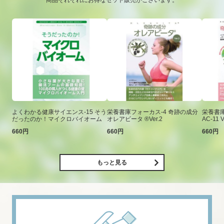
商品それぞれにお得なセット販売がございます。
よくわかる健康サイエンス-15 そう
栄養書庫フォーカス-4 奇跡の成分
栄養書庫
だったのか！マイクロバイオーム
オレアビータ ®Ver.2
AC-11 V
660円
660円
660円
もっと見る