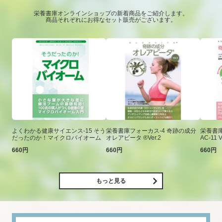
栄養書庫オンラインショップの新着商品をご紹介します。
商品それぞれにお得なセット販売がございます。
よくわかる健康サイエンス-15 そう
栄養書庫フォーカス-4 奇跡の成分
栄養書庫
だったのか！マイクロバイオーム
オレアビータ ®Ver.2
AC-11 V
660円
660円
660円
もっと見る