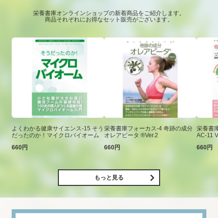
栄養書庫オンラインショップの新着商品をご紹介します。
商品それぞれにお得なセット販売がございます。
よくわかる健康サイエンス-15 そう
栄養書庫フォーカス-4 奇跡の成分
栄養書庫
だったのか！マイクロバイオーム
オレアビータ ®Ver.2
AC-11 V
660円
660円
660円
もっと見る