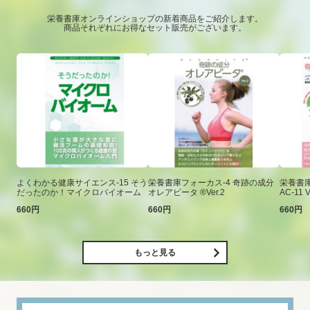
栄養書庫オンラインショップの新着商品をご紹介します。
商品それぞれにお得なセット販売がございます。
よくわかる健康サイエンス-15 そう
栄養書庫フォーカス-4 奇跡の成分
栄養書庫
だったのか！マイクロバイオーム
オレアビータ ®Ver.2
AC-11 V
660円
660円
660円
もっと見る