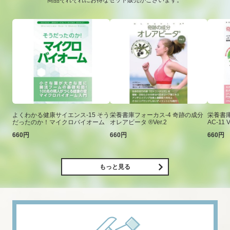
商品それぞれにお得なセット販売がございます。
よくわかる健康サイエンス-15 そう
栄養書庫フォーカス-4 奇跡の成分
栄養書庫
だったのか！マイクロバイオーム
オレアビータ ®Ver.2
AC-11 V
660円
660円
660円
もっと見る