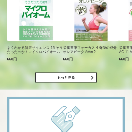
よくわかる健康サイエンス-15 そう
栄養書庫フォーカス-4 奇跡の成分
栄養書庫
だったのか！マイクロバイオーム
オレアビータ ®Ver.2
AC-11 V
660円
660円
660円
もっと見る