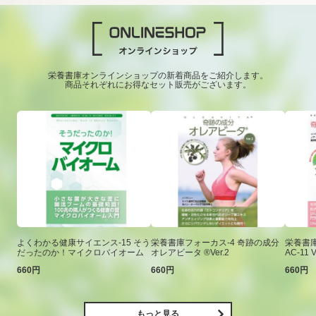
栄養書庫オンラインショップの新着商品をご紹介します。
商品それぞれにお得なセット販売がございます。
よくわかる健康サイエンス-15 そう
栄養書庫フォーカス-4 奇跡の成分
栄養書庫
だったのか！マイクロバイオーム
オレアビータ ®Ver.2
AC-11 V
660円
660円
660円
もっと見る