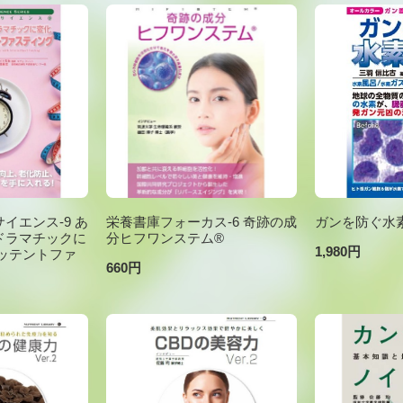
イエンス-9 あ
栄養書庫フォーカス-6 奇跡の成
ガンを防ぐ水
ドラマチックに
分ヒフワンステム®
1,980円
ッテントファ
660円