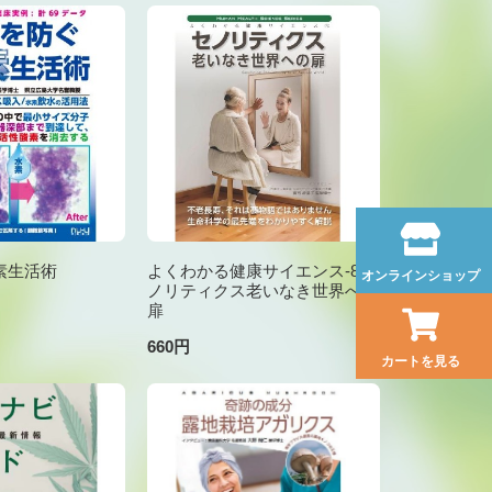
素生活術
よくわかる健康サイエンス-8 セ
オンラインショップ
ノリティクス老いなき世界への
扉
660円
カートを見る