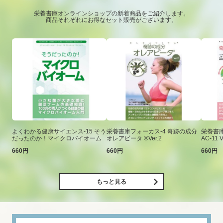
栄養書庫オンラインショップの新着商品をご紹介します。
商品それぞれにお得なセット販売がございます。
よくわかる健康サイエンス-15 そう
栄養書庫フォーカス-4 奇跡の成分
栄養書庫
だったのか！マイクロバイオーム
オレアビータ ®Ver.2
AC-11 V
660円
660円
660円
もっと見る