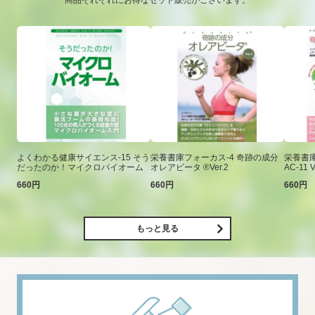
商品それぞれにお得なセット販売がございます。
よくわかる健康サイエンス-15 そう
栄養書庫フォーカス-4 奇跡の成分
栄養書庫
だったのか！マイクロバイオーム
オレアビータ ®Ver.2
AC-11 V
660円
660円
660円
もっと見る