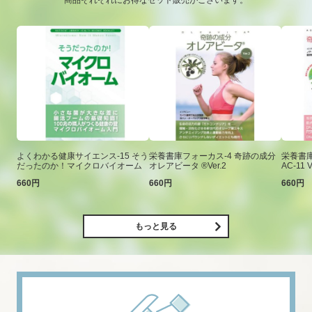
商品それぞれにお得なセット販売がございます。
よくわかる健康サイエンス-15 そう
栄養書庫フォーカス-4 奇跡の成分
栄養書庫
だったのか！マイクロバイオーム
オレアビータ ®Ver.2
AC-11 V
660円
660円
660円
もっと見る