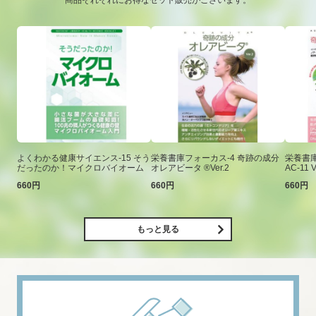
商品それぞれにお得なセット販売がございます。
よくわかる健康サイエンス-15 そう
栄養書庫フォーカス-4 奇跡の成分
栄養書庫
だったのか！マイクロバイオーム
オレアビータ ®Ver.2
AC-11 V
660円
660円
660円
もっと見る