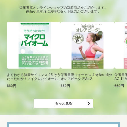
栄養書庫オンラインショップの新着商品をご紹介します。
商品それぞれにお得なセット販売がございます。
よくわかる健康サイエンス-15 そう
栄養書庫フォーカス-4 奇跡の成分
栄養書庫
だったのか！マイクロバイオーム
オレアビータ ®Ver.2
AC-11 V
660円
660円
660円
もっと見る