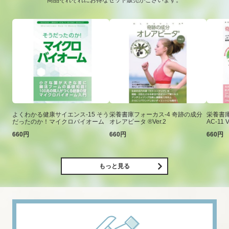
商品それぞれにお得なセット販売がございます。
よくわかる健康サイエンス-15 そう
栄養書庫フォーカス-4 奇跡の成分
栄養書庫
だったのか！マイクロバイオーム
オレアビータ ®Ver.2
AC-11 V
660円
660円
660円
もっと見る