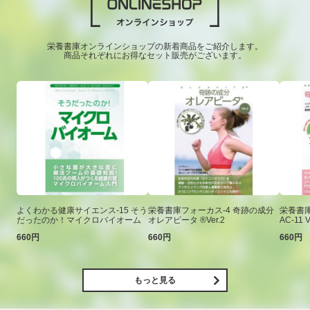
栄養書庫オンラインショップの新着商品をご紹介します。
商品それぞれにお得なセット販売がございます。
よくわかる健康サイエンス-15 そう
栄養書庫フォーカス-4 奇跡の成分
栄養書庫
だったのか！マイクロバイオーム
オレアビータ ®Ver.2
AC-11 V
660円
660円
660円
もっと見る