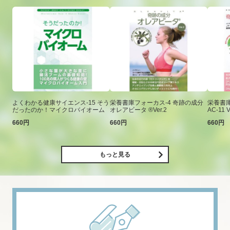
よくわかる健康サイエンス-15 そう
栄養書庫フォーカス-4 奇跡の成分
栄養書庫
だったのか！マイクロバイオーム
オレアビータ ®Ver.2
AC-11 V
660円
660円
660円
もっと見る