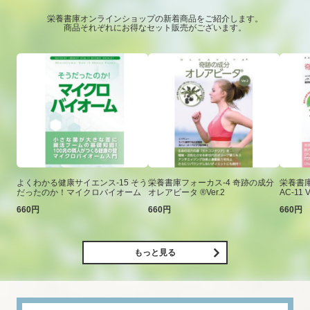
栄養書庫オンラインショップの新着商品をご紹介します。
商品それぞれにお得なセット販売がございます。
よくわかる健康サイエンス-15 そう
栄養書庫フォーカス-4 奇跡の成分
栄養書庫
だったのか！マイクロバイオーム
オレアビータ ®Ver.2
AC-11 V
660円
660円
660円
もっと見る