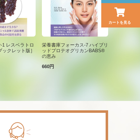
カートを見る
brary-1 レスベラトロ
栄養書庫フォーカス-7 ハイブリ
ブックレット版］
ッドプロテオグリカンBABS®
の恵み
660円