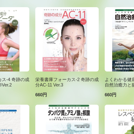
ス-4 奇跡の成
栄養書庫フォーカス-2 奇跡の成
よくわかる健康
er.2
分AC-11 Ver.3
自然治癒力と
660円
660円