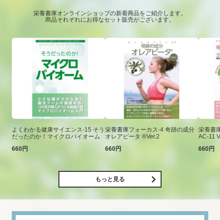
栄養書庫オンラインショップの新着商品をご紹介します。
商品それぞれにお得なセット販売がございます。
よくわかる健康サイエンス-15 そう
栄養書庫フォーカス-4 奇跡の成分
栄養書庫
だったのか！マイクロバイオーム
オレアビータ ®Ver.2
AC-11 V
660円
660円
660円
もっと見る