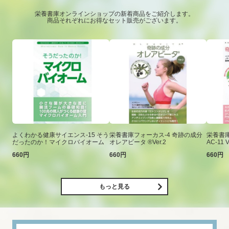
栄養書庫オンラインショップの新着商品をご紹介します。
商品それぞれにお得なセット販売がございます。
よくわかる健康サイエンス-15 そう
栄養書庫フォーカス-4 奇跡の成分
栄養書庫
だったのか！マイクロバイオーム
オレアビータ ®Ver.2
AC-11 V
660円
660円
660円
もっと見る