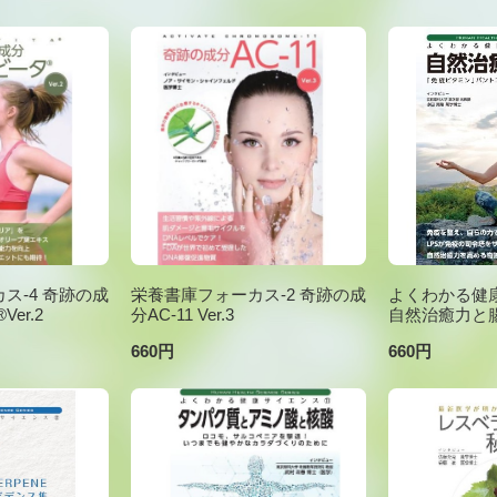
ス-4 奇跡の成
栄養書庫フォーカス-2 奇跡の成
よくわかる健康
er.2
分AC-11 Ver.3
自然治癒力と
660円
660円