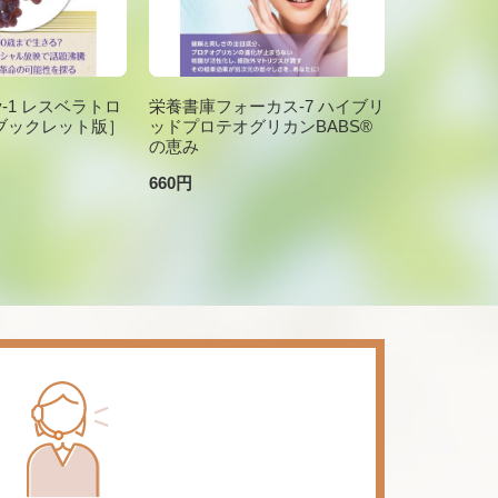
brary-1 レスベラトロ
栄養書庫フォーカス-7 ハイブリ
ブックレット版］
ッドプロテオグリカンBABS®
の恵み
660円