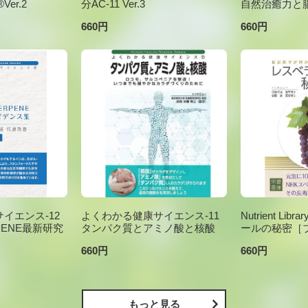
er.2
分AC-11 Ver.3
自然治癒力と
660円
660円
イエンス-12
よくわかる健康サイエンス-11
Nutrient Li
PENE最新研究
タンパク質とアミノ酸と核酸
ールの秘密［
660円
660円
もっと見る