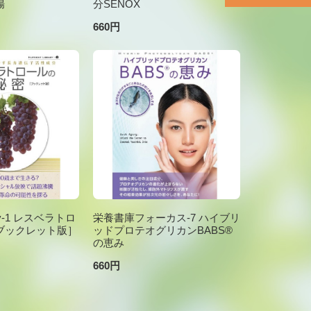
腸
分SENOX
660円
brary-1 レスベラトロ
栄養書庫フォーカス-7 ハイブリ
ブックレット版］
ッドプロテオグリカンBABS®
の恵み
660円