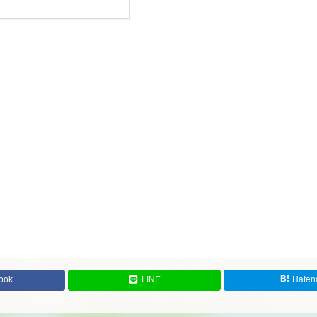
ook
LINE
Haten