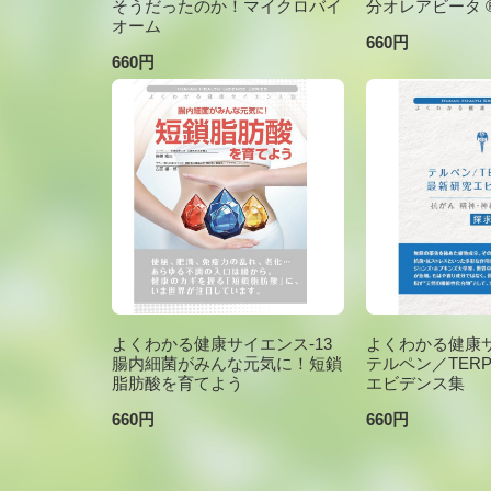
そうだったのか！マイクロバイ
分オレアビータ ®V
オーム
660円
660円
よくわかる健康サイエンス-13
よくわかる健康サ
腸内細菌がみんな元気に！短鎖
テルペン／TER
脂肪酸を育てよう
エビデンス集
660円
660円